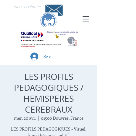
Nous contacter
Se connecter
LES PROFILS
PEDAGOGIQUES /
HEMISPERES
CEREBRAUX
mer. 20 avr.
  |  
01500 Douvres, France
LES PROFILS PEDAGOGIQUES - Visuel,
kinesthésique, auditif